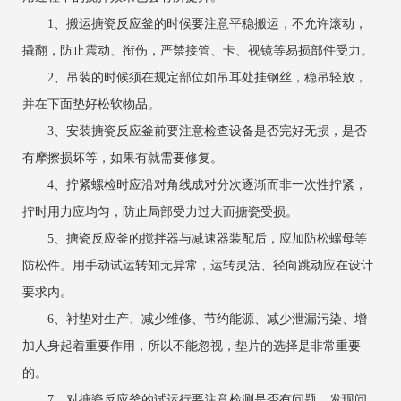
1、搬运搪瓷反应釜的时候要注意平稳搬运，不允许滚动，
撬翻，防止震动、衔伤，严禁接管、卡、视镜等易损部件受力。
2、吊装的时候须在规定部位如吊耳处挂钢丝，稳吊轻放，
并在下面垫好松软物品。
3、安装搪瓷反应釜前要注意检查设备是否完好无损，是否
有摩擦损坏等，如果有就需要修复。
4、拧紧螺检时应沿对角线成对分次逐渐而非一次性拧紧，
拧时用力应均匀，防止局部受力过大而搪瓷受损。
5、搪瓷反应釜的搅拌器与减速器装配后，应加防松螺母等
防松件。用手动试运转知无异常，运转灵活、径向跳动应在设计
要求内。
6、衬垫对生产、减少维修、节约能源、减少泄漏污染、增
加人身起着重要作用，所以不能忽视，垫片的选择是非常重要
的。
7、对搪瓷反应釜的试运行要注意检测是否有问题，发现问