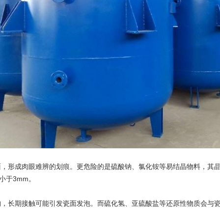
形成肉眼难辨的划痕。更危险的是硫酸钠、氯化铵等易结晶物料，其晶
小于3mm。
长期接触可能引发瓷面发泡。而硫化氢、亚硫酸盐等还原性物质会与瓷层