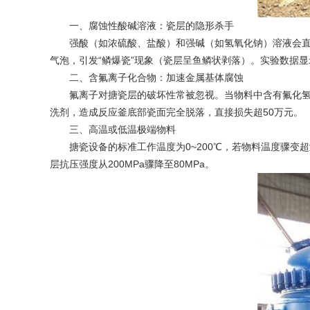
一、腐蚀性酸碱溶液：瓷层的隐形杀手
强酸（如浓硫酸、盐酸）和强碱（如氢氧化钠）溶液会直接
气泡，引发“鳞爆瓷”现象（瓷层呈鱼鳞状剥落）。实验数据显示
二、含氟离子化合物：加速金属基体腐蚀
氟离子对搪瓷层的破坏性常被忽视。当物料中含有氟化氢、
洗剂，造成反应釜底部瓷面完全脱落，直接损失超50万元。
三、高温或低温极端物料
搪瓷设备的标准工作温度为0~200℃，若物料温度骤变超
层抗压强度从200MPa骤降至80MPa。