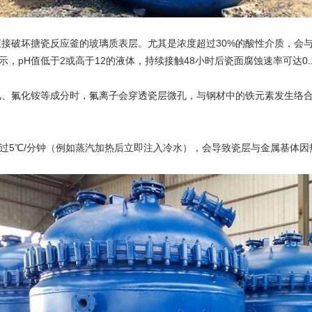
破坏搪瓷反应釜的玻璃质表层。尤其是浓度超过30%的酸性介质，会与
，pH值低于2或高于12的液体，持续接触48小时后瓷面腐蚀速率可达0.1
氟化铵等成分时，氟离子会穿透瓷层微孔，与钢材中的铁元素发生络合
过5℃/分钟（例如蒸汽加热后立即注入冷水），会导致瓷层与金属基体