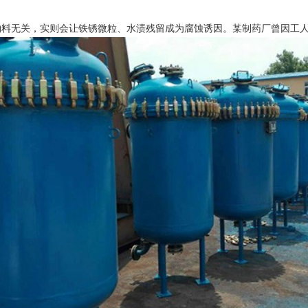
无关，实则会让铁锈微粒、水渍残留成为腐蚀诱因。某制药厂曾因工人